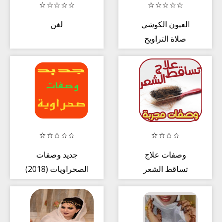
العيون الكوشي
لغن
صلاة التراويح
القران الكريم كاملا
وصفات علاج
جديد وصفات
تساقط الشعر
الصحراويات (2018)
مجربة بدون نت