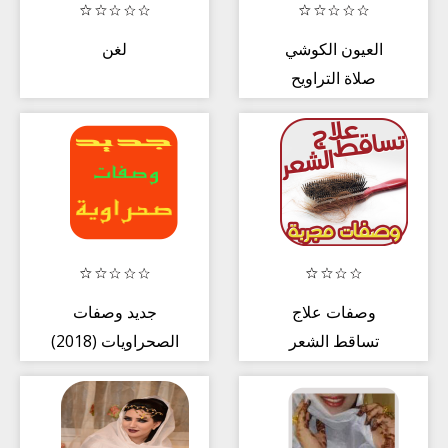
العيون الكوشي
لغن
صلاة التراويح
القران الكريم كاملا
وصفات علاج
جديد وصفات
تساقط الشعر
الصحراويات (2018)
مجربة بدون نت